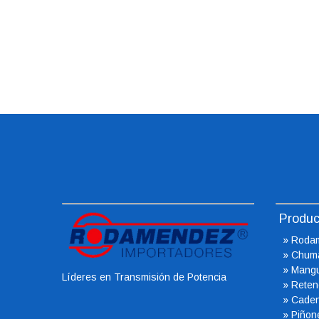
Produc
»
Rodam
»
Chum
»
Mangu
Líderes en Transmisión de Potencia
»
Reten
»
Caden
»
Piñon