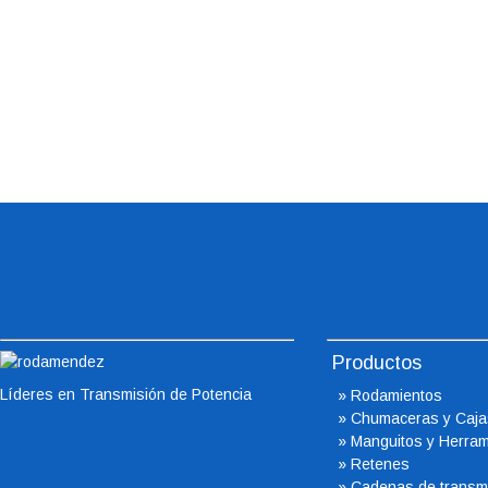
Productos
Líderes en Transmisión de Potencia
»
Rodamientos
»
Chumaceras
y Caja
»
Manguitos y Herram
»
Retenes
»
Cadenas de transm