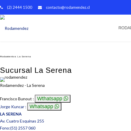
(2) 2444 1500
contacto@rodamendez.cl
RODA
Rodamientos La Serena
Sucursal La Serena
Rodamendez - La Serena
Wthatsapp
Francisco Bunout :
Whatsapp
Jorge Kuncar :
LA SERENA
Av. Cuatro Esquinas 255
Fono:(51) 2557 060