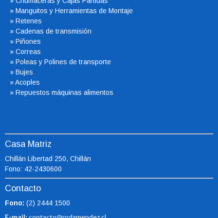
»
Chumaceras
y Cajas Partidas
»
Manguitos y Herramientas de Montaje
»
Retenes
»
Cadenas de transmisión
»
Piñones
»
Correas
»
Poleas y Polines de transporte
»
Bujes
»
Acoples
»
Repuestos máquinas alimentos
Casa Matriz
Chillán Libertad 250, Chillán
Fono: 42-2430600
Contacto
Fono:
(2) 2444 1500
E-mail:
contacto@rodamendez.cl