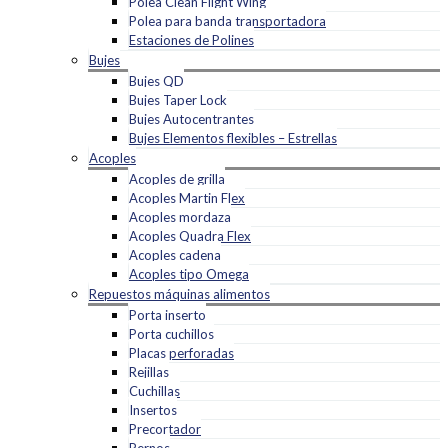
Polea Clean Flight Wing
Polea para banda transportadora
Estaciones de Polines
Bujes
Bujes QD
Bujes Taper Lock
Bujes Autocentrantes
Bujes Elementos flexibles – Estrellas
Acoples
Acoples de grilla
Acoples Martin Flex
Acoples mordaza
Acoples Quadra Flex
Acoples cadena
Acoples tipo Omega
Repuestos máquinas alimentos
Porta inserto
Porta cuchillos
Placas perforadas
Rejillas
Cuchillas
Insertos
Precortador