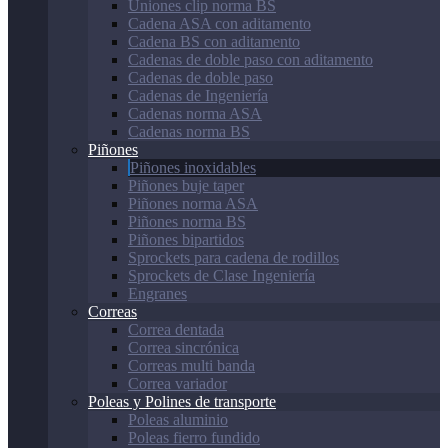
Uniones clip norma BS
Cadena ASA con aditamento
Cadena BS con aditamento
Cadenas de doble paso con aditamento
Cadenas de doble paso
Cadenas de Ingeniería
Cadenas norma ASA
Cadenas norma BS
Piñones
Piñones inoxidables
Piñones buje taper
Piñones norma ASA
Piñones norma BS
Piñones bipartidos
Sprockets para cadena de rodillos
Sprockets de Clase Ingeniería
Engranes
Correas
Correa dentada
Correa sincrónica
Correas multi banda
Correa variador
Poleas y Polines de transporte
Poleas aluminio
Poleas fierro fundido