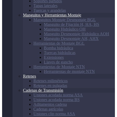
Soportes partidos
Tapas laterales
Tuercas y arandelas
Manguitos y Herramientas Montaje
Manguitos Montaje Desmontaje BGL
Manguito de Fijación H, HA, HS
Manguito Hidráulico OH
Manguito Desmontaje Hidráulico AOH
Manguito Desmontaje AH, AHX
Herramientas de Montaje BGL
Bomba hidráulica
Tuercas hidráulicas
Extensiones
Llaves de gancho
Herramientas de Montaje NTN
Herramientas de montaje NTN
Retenes
Retenes milimétricos
Retenes en pulgadas
Cadenas de Transmisión
Uniones acodada norma ASA
Uniones acodada norma BS
Aditamentos cadena
Cadenas agrícolas
Uniones clip norma ASA