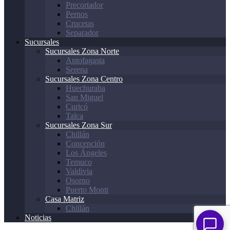
Precortador
Pernos
Crucetas
Separador
Sucursales
Sucursales Zona Norte
Antofagasta
Serena
Sucursales Zona Centro
Huechuraba
San Miguel
Curicó
Talca
Sucursales Zona Sur
Chillán
Concepción
Los Ángeles
Temuco
Valdivia
Osorno
Puerto Montt
Casa Matriz
Chillán
Noticias