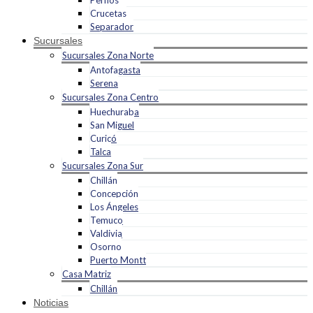
Pernos
Crucetas
Separador
Sucursales
Sucursales Zona Norte
Antofagasta
Serena
Sucursales Zona Centro
Huechuraba
San Miguel
Curicó
Talca
Sucursales Zona Sur
Chillán
Concepción
Los Ángeles
Temuco
Valdivia
Osorno
Puerto Montt
Casa Matriz
Chillán
Noticias