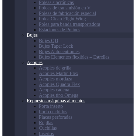
Poleas sincrónicas
Poleas de transmisión en V
Poleas de fabricación especial
Polea Clean Flight Wing
Polea para banda transportadora
Estaciones de Polines
Bujes
Bujes QD
Bujes Taper Lock
Bujes Autocentrantes
Bujes Elementos flexibles – Estrellas
Acoples
Acoples de grilla
Acoples Martin Flex
Acoples mordaza
Acoples Quadra Flex
Acoples cadena
Acoples tipo Omega
Repuestos máquinas alimentos
Porta inserto
Porta cuchillos
Placas perforadas
Rejillas
Cuchillas
Insertos