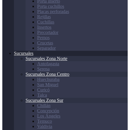
Porta inserto
Porta cuchillos
Placas perforadas
Rejillas
Cuchillas
Insertos
Precortador
Pernos
Crucetas
Separador
Sucursales
Sucursales Zona Norte
Antofagasta
Serena
Sucursales Zona Centro
Huechuraba
San Miguel
Curicó
Talca
Sucursales Zona Sur
Chillán
Concepción
Los Ángeles
Temuco
Valdivia