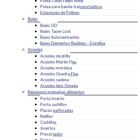
Polea Clean Flight Wing
Polea para banda transportadora
Estaciones de Polines
Bujes
Bujes QD
Bujes Taper Lock
Bujes Autocentrantes
Bujes Elementos flexibles – Estrellas
Acoples
Acoples de grilla
Acoples Martin Flex
Acoples mordaza
Acoples Quadra Flex
Acoples cadena
Acoples tipo Omega
Repuestos máquinas alimentos
Porta inserto
Porta cuchillos
Placas perforadas
Rejillas
Cuchillas
Insertos
Precortador