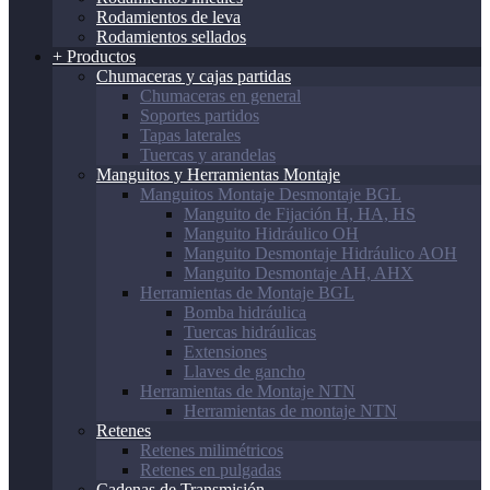
Rodamientos de leva
Rodamientos sellados
+ Productos
Chumaceras y cajas partidas
Chumaceras en general
Soportes partidos
Tapas laterales
Tuercas y arandelas
Manguitos y Herramientas Montaje
Manguitos Montaje Desmontaje BGL
Manguito de Fijación H, HA, HS
Manguito Hidráulico OH
Manguito Desmontaje Hidráulico AOH
Manguito Desmontaje AH, AHX
Herramientas de Montaje BGL
Bomba hidráulica
Tuercas hidráulicas
Extensiones
Llaves de gancho
Herramientas de Montaje NTN
Herramientas de montaje NTN
Retenes
Retenes milimétricos
Retenes en pulgadas
Cadenas de Transmisión