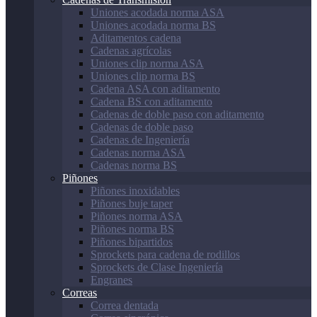
Uniones acodada norma ASA
Uniones acodada norma BS
Aditamentos cadena
Cadenas agrícolas
Uniones clip norma ASA
Uniones clip norma BS
Cadena ASA con aditamento
Cadena BS con aditamento
Cadenas de doble paso con aditamento
Cadenas de doble paso
Cadenas de Ingeniería
Cadenas norma ASA
Cadenas norma BS
Piñones
Piñones inoxidables
Piñones buje taper
Piñones norma ASA
Piñones norma BS
Piñones bipartidos
Sprockets para cadena de rodillos
Sprockets de Clase Ingeniería
Engranes
Correas
Correa dentada