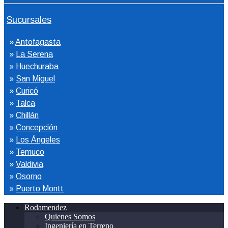
Sucursales
»
Antofagasta
»
La Serena
»
Huechuraba
»
San Miguel
»
Curicó
»
Talca
»
Chillán
»
Concepción
»
Los Ángeles
»
Temuco
»
Valdivia
»
Osorno
»
Puerto Montt
Rodamendez
Quienes Somos
Ingeniería en Terreno