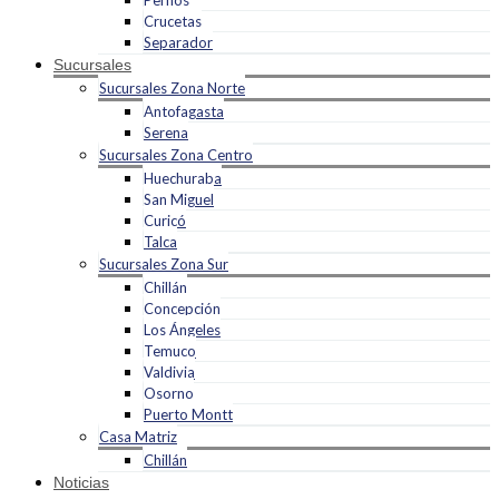
Pernos
Crucetas
Separador
Sucursales
Sucursales Zona Norte
Antofagasta
Serena
Sucursales Zona Centro
Huechuraba
San Miguel
Curicó
Talca
Sucursales Zona Sur
Chillán
Concepción
Los Ángeles
Temuco
Valdivia
Osorno
Puerto Montt
Casa Matriz
Chillán
Noticias