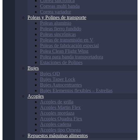
Correa sincrónica
Correas multi banda
Correa variador
Poleas y Polines de transporte
Poleas aluminio
Poleas fierro fundido
Poleas sincrónicas
Poleas de transmisión en V
Poleas de fabricación especial
Polea Clean Flight Wing
Polea para banda transportadora
Estaciones de Polines
Bujes
Bujes QD
Bujes Taper Lock
Bujes Autocentrantes
Bujes Elementos flexibles – Estrellas
Acoples
Acoples de grilla
Acoples Martin Flex
Acoples mordaza
Acoples Quadra Flex
Acoples cadena
Acoples tipo Omega
Repuestos máquinas alimentos